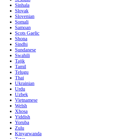
Sinhala
Slovak
Slovenian
Somali
Samoan
Scots Gaelic
Shona
Sindhi
Sundanese
Swahili
Tajik
Tamil
Telugu
Thai
Ukrainian
Urdu
Uzbek
Vietnamese
Welsh
Xhosa
Yiddish
Yoruba
Zulu
Kinyarwanda