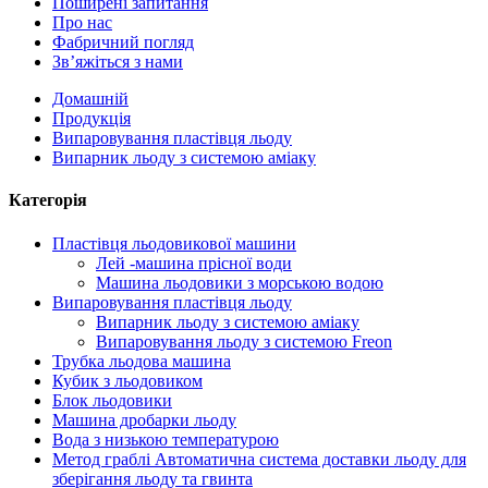
Поширені запитання
Про нас
Фабричний погляд
Зв’яжіться з нами
Домашній
Продукція
Випаровування пластівця льоду
Випарник льоду з системою аміаку
Категорія
Пластівця льодовикової машини
Лей -машина прісної води
Машина льодовики з морською водою
Випаровування пластівця льоду
Випарник льоду з системою аміаку
Випаровування льоду з системою Freon
Трубка льодова машина
Кубик з льодовиком
Блок льодовики
Машина дробарки льоду
Вода з низькою температурою
Метод граблі Автоматична система доставки льоду для
зберігання льоду та гвинта