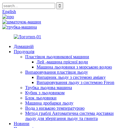
English
Домашній
Продукція
Пластівця льодовикової машини
Лей -машина прісної води
Машина льодовики з морською водою
Випаровування пластівця льоду
Випарник льоду з системою аміаку
Випаровування льоду з системою Freon
Трубка льодова машина
Кубик з льодовиком
Блок льодовики
Машина дробарки льоду
Вода з низькою температурою
Метод граблі Автоматична система доставки
льоду для зберігання льоду та гвинта
Новини