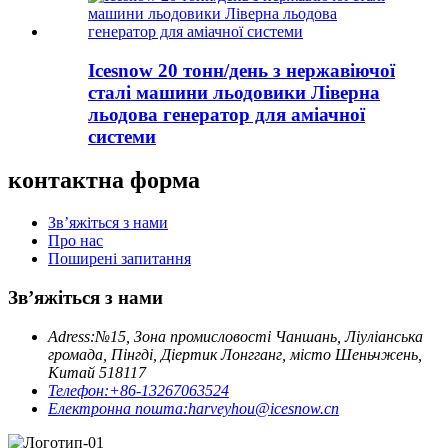
Icesnow 20 тонн/день з нержавіючої
сталі машини льодовики Ліверна
льодова генератор для аміачної
системи
контактна форма
Зв’яжіться з нами
Про нас
Поширені запитання
Зв’яжіться з нами
Adress:
№15, Зона промисловості Чаншань, Ліуліанська
громада, Пінгді, Діертик Лонгганг, місто Шеньчжень,
Китай 518117
Телефон:
+86-13267063524
Електронна пошта:
harveyhou@icesnow.cn