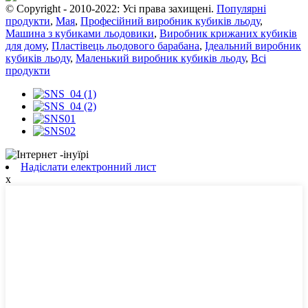
© Copyright - 2010-2022: Усі права захищені.
Популярні
продукти
,
Мая
,
Професійний виробник кубиків льоду
,
Машина з кубиками льодовики
,
Виробник крижаних кубиків
для дому
,
Пластівець льодового барабана
,
Ідеальний виробник
кубиків льоду
,
Маленький виробник кубиків льоду
,
Всі
продукти
Надіслати електронний лист
x