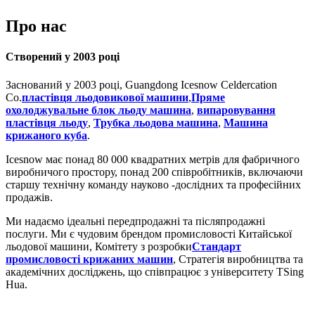
Про нас
Створений у 2003 році
Заснований у 2003 році, Guangdong Icesnow Celdercation
Co.
пластівця льодовикової машини
,
Пряме
охолоджувальне блок льоду машина
,
випаровування
пластівця льоду
,
Трубка льодова машина
,
Машина
крижаного куба
.
Icesnow має понад 80 000 квадратних метрів для фабричного
виробничого простору, понад 200 співробітників, включаючи
старшу технічну команду науково -дослідних та професійних
продажів.
Ми надаємо ідеальні передпродажні та післяпродажні
послуги. Ми є чудовим брендом промисловості Китайської
льодової машини, Комітету з розробки
Стандарт
промисловості крижаних машин
, Стратегія виробництва та
академічних досліджень, що співпрацює з університету TSing
Hua.