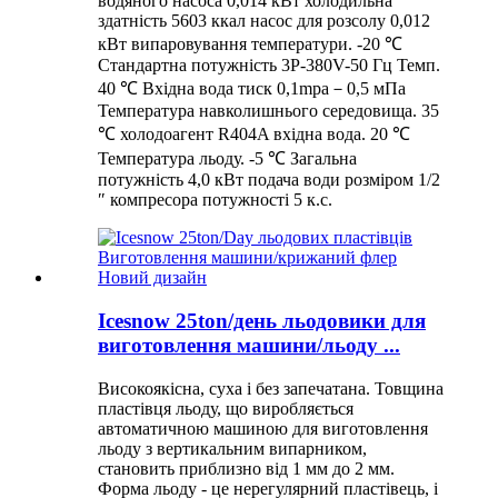
водяного насоса 0,014 кВт холодильна
здатність 5603 ккал насос для розсолу 0,012
кВт випаровування температури. -20 ℃
Стандартна потужність 3P-380V-50 Гц Темп.
40 ℃ Вхідна вода тиск 0,1mpa－0,5 мПа
Температура навколишнього середовища. 35
℃ холодоагент R404A вхідна вода. 20 ℃
Температура льоду. -5 ℃ Загальна
потужність 4,0 кВт подача води розміром 1/2
″ компресора потужності 5 к.с.
Icesnow 25ton/день льодовики для
виготовлення машини/льоду ...
Високоякісна, суха і без запечатана. Товщина
пластівця льоду, що виробляється
автоматичною машиною для виготовлення
льоду з вертикальним випарником,
становить приблизно від 1 мм до 2 мм.
Форма льоду - це нерегулярний пластівець, і