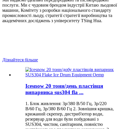
послуги. Ми є чудовим брендом індустрії Китаю льодової
машини, Комітету з розробки національного стандарту
промисловості льоду, стратегії стратегії виробництва та
академічних досліджень з університету TSing Hua.
Дізнайтеся більше
Icesnow 20 тонн/день пластівця
випарника sus304 fla ...
1. Блок живлення: 3p/380 В/50 Гц, 3p/220
В/60 Гц, 3p/380 В/60 Гц 2. Зовнішня кришка,
крижаний скрепер, дистриб'ютор води,
резервуар для води були побудовані з
SUS304, чистим, санітарним, повністю