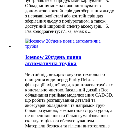
зустрічаються з продуктами харчування. 3.
Обладнання можна використовувати за
допомогою контейнерів для зберігання льоду
з нержавіючої сталі або контейнерів для
зберігання льоду з поліуретаном, а також
доступний широкий спектр аксесуарів. . 5.
Газ холодоагенту: r717a, аміак s ...
Icesnow 20t/день повна
автоматична трубка
Чистий лід, використовуючи технологію
очищення води перед PurifyTM для
фільтрації вхідної води, кришталева трубка є
кристально чистою. Ідеальний дизайн Все
обладнання приймає моделювання CAD-3D,
що робить розташування деталей та
аксесуарів обладнання та напрямок труб
більш розумною, компактною структурою, а
не переповненою та більш гуманізованою
експлуатацією та обслуговуванням.
Матеріали безпеки та гігієни виготовлені з