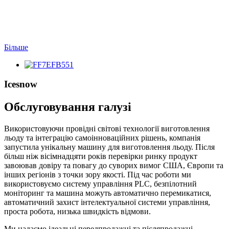
Більше
Icesnow
Обслуговування галузі
Використовуючи провідні світові технології виготовлення
льоду та інтеграцію самоінноваційних рішень, компанія
запустила унікальну машину для виготовлення льоду. Після
більш ніж вісімнадцяти років перевірки ринку продукт
завоював довіру та повагу до суворих вимог США, Європи та
інших регіонів з точки зору якості. Під час роботи ми
використовуємо систему управління PLC, безпілотний
моніторинг та машина можуть автоматично перемикатися,
автоматичний захист інтелектуальної системи управління,
проста робота, низька швидкість відмови.
Ми надаємо ідеальні передпродажні та післяпродажні