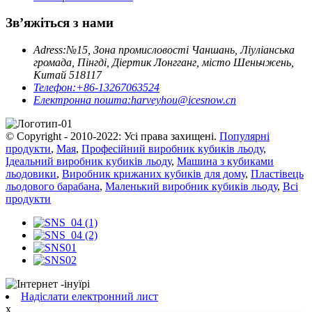
Зв’яжіться з нами
Adress:
№15, Зона промисловості Чаншань, Ліуліанська
громада, Пінгді, Діертик Лонгганг, місто Шеньчжень,
Китай 518117
Телефон:
+86-13267063524
Електронна пошта:
harveyhou@icesnow.cn
© Copyright - 2010-2022: Усі права захищені.
Популярні
продукти
,
Мая
,
Професійний виробник кубиків льоду
,
Ідеальний виробник кубиків льоду
,
Машина з кубиками
льодовики
,
Виробник крижаних кубиків для дому
,
Пластівець
льодового барабана
,
Маленький виробник кубиків льоду
,
Всі
продукти
Надіслати електронний лист
x