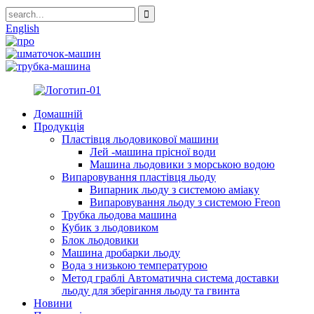
English
Домашній
Продукція
Пластівця льодовикової машини
Лей -машина прісної води
Машина льодовики з морською водою
Випаровування пластівця льоду
Випарник льоду з системою аміаку
Випаровування льоду з системою Freon
Трубка льодова машина
Кубик з льодовиком
Блок льодовики
Машина дробарки льоду
Вода з низькою температурою
Метод граблі Автоматична система доставки
льоду для зберігання льоду та гвинта
Новини