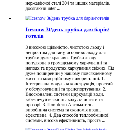
нержавіючої сталі 304 та інших матеріалів,
досягаючи inter ...
Icesnow 3t/день трубка для барів/
готелів
З високою щільністю, чистотою льоду і
непростим для тану, особливо льоду для
трубки дуже красиво. Трубка льоду
популярна в громадському харчуванні та
напоях та продуктах харчування свіжих. Лід
дуже поширений у нашому повсякденному
житті та комерційному використанні. 1.
Інтегрована модульна конструкція, простий
у обслуговуванні та транспортування. 2.
Вдосконалені системи циркуляції води,
забезпечуйте якість льоду: очистити та
прозорі. 3. Повністю Автоматична
виробнича система та економія праці,
ефективна. 4. Два способи теплообмінної
системи, висока ефективність, проста ...