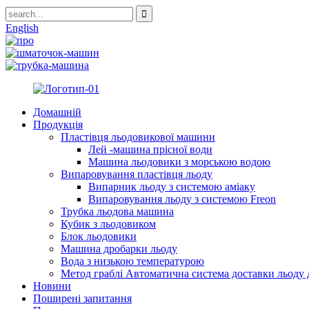
English
Домашній
Продукція
Пластівця льодовикової машини
Лей -машина прісної води
Машина льодовики з морською водою
Випаровування пластівця льоду
Випарник льоду з системою аміаку
Випаровування льоду з системою Freon
Трубка льодова машина
Кубик з льодовиком
Блок льодовики
Машина дробарки льоду
Вода з низькою температурою
Метод граблі Автоматична система доставки льоду д
Новини
Поширені запитання