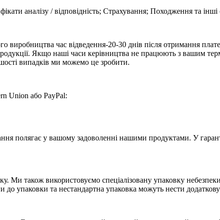
кати аналізу / відповідність; Страхування; Походження та інші 
ого виробництва час відведення-20-30 днів після отримання плате
 продукції. Якщо наші часи керівництва не працюють з вашим терм
шості випадків ми можемо це зробити.
n Union або PayPal:
ння полягає у вашому задоволенні нашими продуктами. У гарантії
ку. Ми також використовуємо спеціалізовану упаковку небезпеки
ги до упаковки та нестандартна упаковка можуть нести додаткову