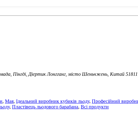
омада, Пінгді, Діертик Лонгганг, місто Шеньчжень, Китай 51811
ти
,
Мая
,
Ідеальний виробник кубиків льоду
,
Професійний виробни
льоду
,
Пластівець льодового барабана
,
Всі продукти