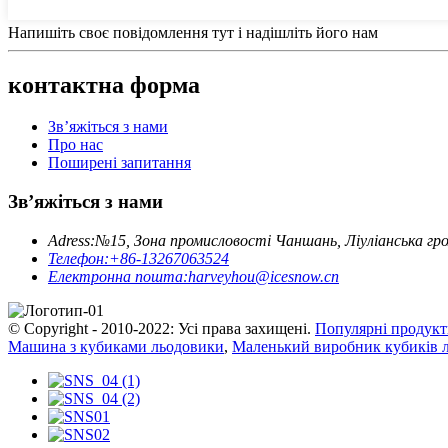
Напишіть своє повідомлення тут і надішліть його нам
контактна форма
Зв’яжіться з нами
Про нас
Поширені запитання
Зв’яжіться з нами
Adress:
№15, Зона промисловості Чаншань, Ліуліанська гр
Телефон:
+86-13267063524
Електронна пошта:
harveyhou@icesnow.cn
© Copyright - 2010-2022: Усі права захищені.
Популярні продук
Машина з кубиками льодовики
,
Маленький виробник кубиків 