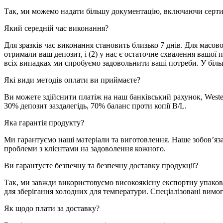
Так, ми можемо надати більшу документацію, включаючи сертифі
Який середній час виконання?
Для зразків час виконання становить близько 7 днів. Для масов
отримали ваш депозит, і (2) у нас є остаточне схвалення вашої
всіх випадках ми спробуємо задовольнити ваші потреби. У біль
Які види методів оплати ви приймаєте?
Ви можете здійснити платіж на наш банківський рахунок, Wester
30% депозит заздалегідь, 70% баланс проти копії B/L.
Яка гарантія продукту?
Ми гарантуємо наші матеріали та виготовлення. Наше зобов’яза
проблеми з клієнтами на задоволення кожного.
Ви гарантуєте безпечну та безпечну доставку продукції?
Так, ми завжди використовуємо високоякісну експортну упаков
для зберігання холодних для температури. Спеціалізовані вимо
Як щодо плати за доставку?