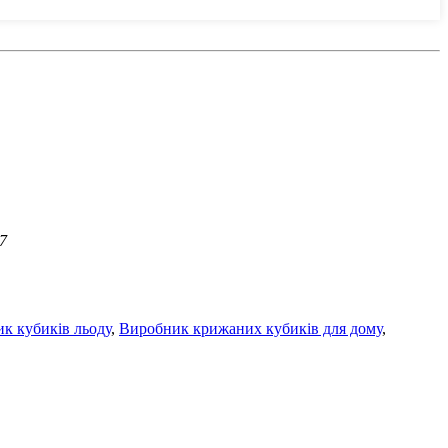
7
к кубиків льоду
,
Виробник крижаних кубиків для дому
,