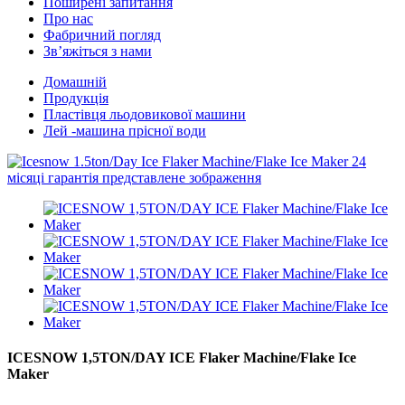
Поширені запитання
Про нас
Фабричний погляд
Зв’яжіться з нами
Домашній
Продукція
Пластівця льодовикової машини
Лей -машина прісної води
ICESNOW 1,5TON/DAY ICE Flaker Machine/Flake Ice
Maker