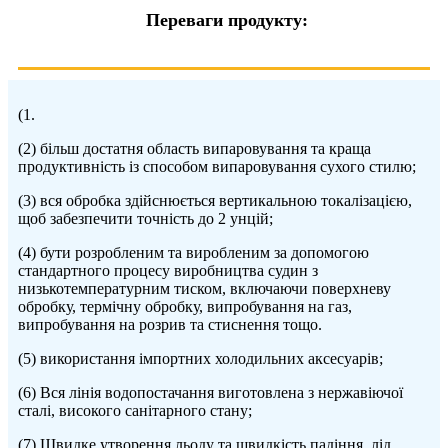
Переваги продукту:
(1.
(2) більш достатня область випаровування та краща
продуктивність із способом випаровування сухого стилю;
(3) вся обробка здійснюється вертикальною токалізацією,
щоб забезпечити точність до 2 унцій;
(4) бути розробленим та виробленим за допомогою
стандартного процесу виробництва судин з
низькотемпературним тиском, включаючи поверхневу
обробку, термічну обробку, випробування на газ,
випробування на розрив та стиснення тощо.
(5) використання імпортних холодильних аксесуарів;
(6) Вся лінія водопостачання виготовлена ​​з нержавіючої
сталі, високого санітарного стану;
(7) Швидке утворення льоду та швидкість падіння, лід