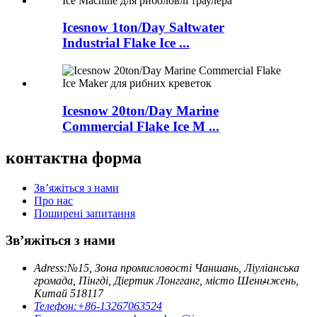
Icesnow 1ton/Day Saltwater
Industrial Flake Ice ...
Icesnow 20ton/Day Marine
Commercial Flake Ice M ...
контактна форма
Зв’яжіться з нами
Про нас
Поширені запитання
Зв’яжіться з нами
Adress:
№15, Зона промисловості Чаншань, Ліуліанська
громада, Пінгді, Діертик Лонгганг, місто Шеньчжень,
Китай 518117
Телефон:
+86-13267063524