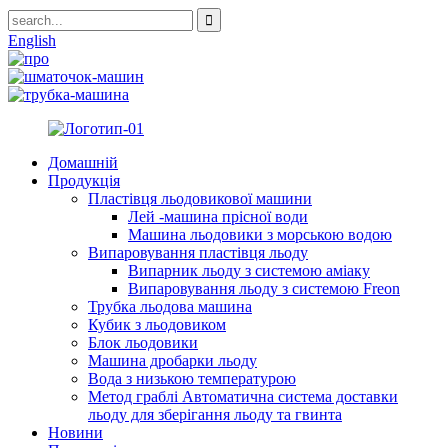
English
Домашній
Продукція
Пластівця льодовикової машини
Лей -машина прісної води
Машина льодовики з морською водою
Випаровування пластівця льоду
Випарник льоду з системою аміаку
Випаровування льоду з системою Freon
Трубка льодова машина
Кубик з льодовиком
Блок льодовики
Машина дробарки льоду
Вода з низькою температурою
Метод граблі Автоматична система доставки
льоду для зберігання льоду та гвинта
Новини