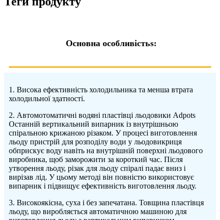
Теги продукту
Основна особливість
s:
1. Висока ефективність холодильника та менша втрата
холодильної здатності.
2. Автомотоматичні водяні пластівці льодовики Adpots
Останній вертикальний випарник із внутрішньою
спіральною крижаною різаком. У процесі виготовлення
льоду пристрій для розподілу води у льодовикриця
обприскує воду навіть на внутрішній поверхні льодового
виробника, щоб заморожити за короткий час. Після
утворення льоду, різак для льоду спіралі падає вниз і
вирізав лід. У цьому методі він повністю використовує
випарник і підвищує ефективність виготовлення льоду.
3. Високоякісна, суха і без запечатана. Товщина пластівця
льоду, що виробляється автоматичною машиною для