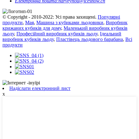
Електронна пошта:
harveyhou@icesnow.cn
© Copyright - 2010-2022: Усі права захищені.
Популярні
продукти
,
Мая
,
Машина з кубиками льодовики
,
Виробник
крижаних кубиків для дому
,
Маленький виробник кубиків
льоду
,
Професійний виробник кубиків льоду
,
Ідеальний
виробник кубиків льоду
,
Пластівець льодового барабана
,
Всі
продукти
Надіслати електронний лист
x