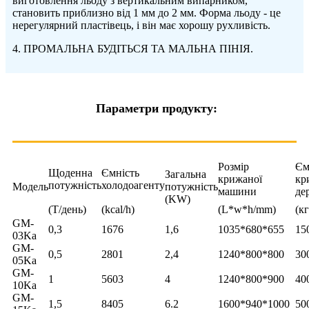
виготовлення льоду з вертикальним випарником,
становить приблизно від 1 мм до 2 мм. Форма льоду - це
нерегулярний пластівець, і він має хорошу рухливість.
4. ПРОМАЛЬНА БУДІТЬСЯ ТА МАЛЬНА ПІНІЯ.
Параметри продукту:
Розмір
Єм
Щоденна
Ємність
Загальна
крижаної
кр
потужність
холодоагенту
Модель
потужність
машини
де
(KW)
(Т/день)
(kcal/h)
(L*w*h/mm)
(кг
GM-
0,3
1676
1,6
1035*680*655
15
03Ka
GM-
0,5
2801
2,4
1240*800*800
30
05Ka
GM-
1
5603
4
1240*800*900
40
10Ka
GM-
1,5
8405
6.2
1600*940*1000
50