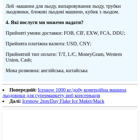
Лей -машини для льоду, випаровування льоду, трубки
льодовики, блокові льодові машини, кубик з льодом.
4
. Які послуги ми можемо надати?
Прийняті умови доставки: FOB, CIF, EXW, FCA, DDU;
Прийнята платіжна валюта: USD, CNY;
Прийнятий тип оплати: T/T, L/C, MoneyGram, Western
Union, Cash;
Мова розмовна: англійська, китайська
Попередній:
Icesnow 1000 кг/добу комерційна машина
льодовики для супермаркету риб консервація
Далі:
Icesnow 2ton/Day Flake Ice Maker/Mack