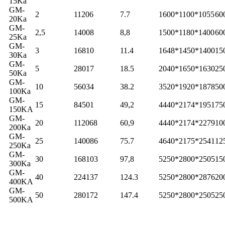
15Ka
GM-
2
11206
7.7
1600*1100*1055
60
20Ka
GM-
2,5
14008
8,8
1500*1180*1400
60
25Ka
GM-
3
16810
11.4
1648*1450*1400
15
30Ka
GM-
5
28017
18.5
2040*1650*1630
25
50Ka
GM-
10
56034
38.2
3520*1920*1878
50
100Ka
GM-
15
84501
49,2
4440*2174*1951
75
150KA
GM-
20
112068
60,9
4440*2174*2279
10
200Ka
GM-
25
140086
75.7
4640*2175*2541
12
250Ka
GM-
30
168103
97,8
5250*2800*2505
15
300Ka
GM-
40
224137
124.3
5250*2800*2876
20
400KA
GM-
50
280172
147.4
5250*2800*2505
25
500KA